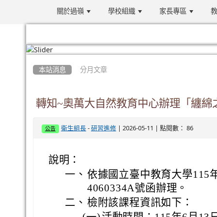
關於過嶺
學校組織
家長專區
教
:::
本站消息
分月文章
轉知~奧萬大自然教育中心辦理「纏綿
-
| 2026-05-11 | 點閱數： 86
衛生組長
研習進修
公告
說明：
一、
依據國立臺中教育大學115年
4060334A號函辦理。
二、
檢附該課程資訊如下：