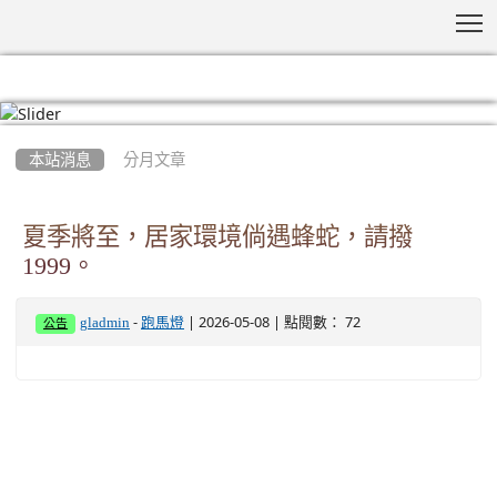
T
:::
本站消息
分月文章
夏季將至，居家環境倘遇蜂蛇，請撥
1999。
-
| 2026-05-08 | 點閱數： 72
gladmin
跑馬燈
公告