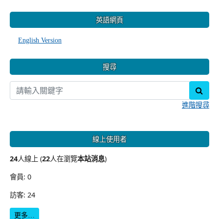
:::
英語網頁
English Version
搜尋
sear
進階搜尋
線上使用者
24
人線上 (
22
人在瀏覽
本站消息
)
會員: 0
訪客: 24
更多…