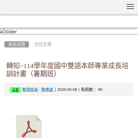
T
:::
本站消息
分月文章
轉知~114學年度國中雙語本師專業成長培
訓計畫（暑期班）
-
| 2026-05-08 | 點閱數： 99
教學組長
教務處
公告