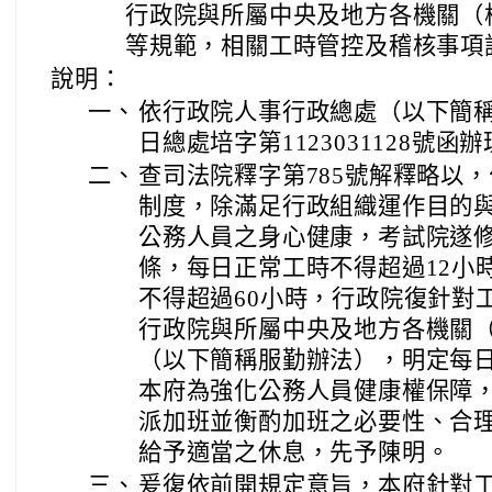
行政院與所屬中央及地方各機關（
等規範，相關工時管控及稽核事項
說明：
一、
依行政院人事行政總處（以下簡稱人
日總處培字第1123031128號
二、
查司法院釋字第785號解釋略以
制度，除滿足行政組織運作目的
公務人員之身心健康，考試院遂修
條，每日正常工時不得超過12小
不得超過60小時，行政院復針對
行政院與所屬中央及地方各機關
（以下簡稱服勤辦法），明定每
本府為強化公務人員健康權保障
派加班並衡酌加班之必要性、合
給予適當之休息，先予陳明。
三、
爰復依前開規定意旨，本府針對