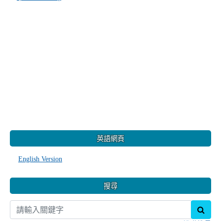
:::
英語網頁
English Version
搜尋
sear