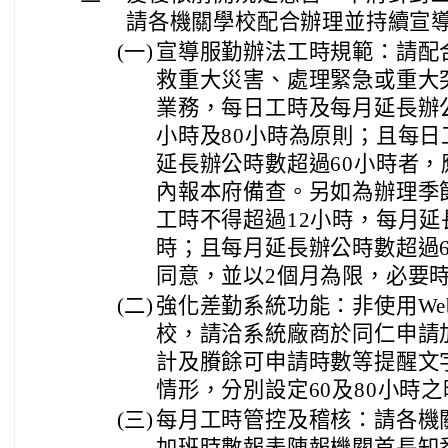
請各機關學校配合辦理並持續宣
(一)
宣導服勤辦法工時規範：請配
救重大災害、處理緊急或重大
業務，每日工時及每月延長辦
小時及80小時為原則；且每日
延長辦公時數超過60小時者，
內報本府備查。另如為辦理季
工時不得超過12小時，每月延
時；且每月延長辦公時數超過
同意，並以2個月為限，必要
(二)
強化差勤系統功能：非使用We
校，請洽系統廠商於同仁申請
計及賸餘可申請時數等提醒文
情形，分別設定60及80小時
(三)
每月工時管控及稽核：請各機