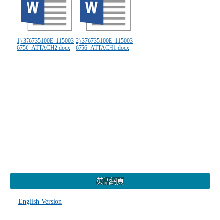
1) 376735100E_115003
2) 376735100E_115003
6756_ATTACH2.docx
6756_ATTACH1.docx
:::
英語網頁
English Version