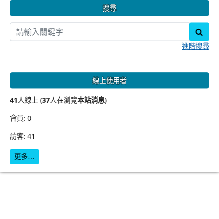
搜尋
sear
進階搜尋
線上使用者
41
人線上 (
37
人在瀏覽
本站消息
)
會員: 0
訪客: 41
更多…