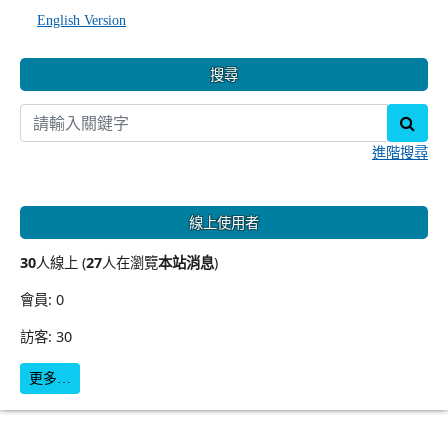
English Version
搜尋
sear
進階搜尋
線上使用者
30
人線上 (
27
人在瀏覽
本站消息
)
會員: 0
訪客: 30
更多…