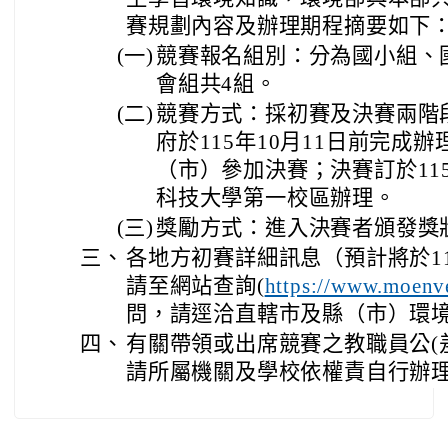
賽規劃內容及辦理期程摘要如下
(一)
競賽報名組別：分為國小組、國
會組共4組。
(二)
競賽方式：採初賽及決賽兩階
府於115年10月11日前完成
（市）參加決賽；決賽訂於115
科技大學第一校區辦理。
(三)
獎勵方式：進入決賽者頒發獎
三、
各地方初賽詳細訊息（預計將於11
請至網站查詢(
https://www.moenv
問，請逕洽直轄市及縣（市）環
四、
有關帶領或出席競賽之教職員公(
請所屬機關及學校依權責自行辦