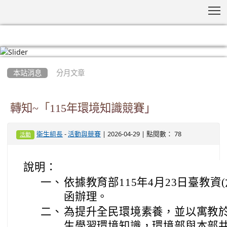
T
:::
本站消息
分月文章
轉知~「115年環境知識競賽」
-
| 2026-04-29 | 點閱數： 78
衛生組長
活動與競賽
活動
說明：
一、
依據教育部115年4月23日臺教資(六)
函辦理。
二、
為提升全民環境素養，並以寓教
生學習環境知識，環境部與本部