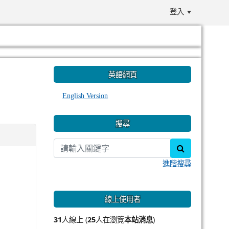
登入
:::
英語網頁
English Version
搜尋
search
進階搜尋
線上使用者
31
人線上 (
25
人在瀏覽
本站消息
)