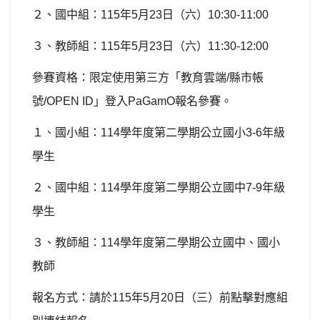
２、國中組：
115
年
5
月
23
日（六）
10:30-11:00
３、教師組：
115
年
5
月
23
日（六）
11:30-12:00
參賽資格：限定使用第三方「教育雲端
/
縣市帳
號
/OPEN ID
」登入
PaGamO
報名參賽。
１、國小組：
114
學年度第二學期公立國小
3-6
年級
學生
２、國中組：
114
學年度第二學期公立國中
7-9
年級
學生
３、教師組：
114
學年度第二學期公立國中、國小
教師
報名方式：請於
115
年
5
月
20
日（三）前點擊對應組