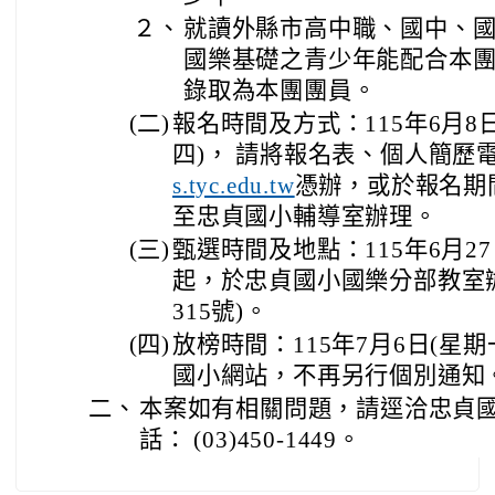
２、
就讀外縣市高中職、國中、
國樂基礎之青少年能配合本
錄取為本團團員。
(二)
報名時間及方式：115年6月8日
四)， 請將報名表、個人簡歷
憑辦，或於報名期
s.tyc.edu.tw
至忠貞國小輔導室辦理。
(三)
甄選時間及地點：115年6月27
起，於忠貞國小國樂分部教室
315號)。
(四)
放榜時間：115年7月6日(星
國小網站，不再另行個別通知
二、
本案如有相關問題，請逕洽忠貞
話： (03)450-1449。