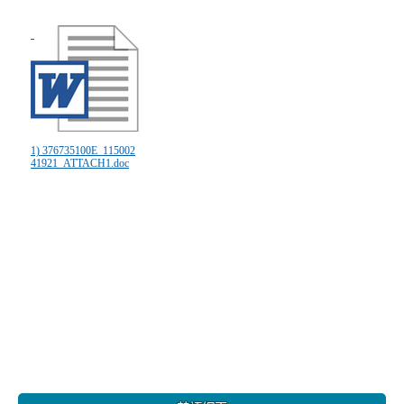
1) 376735100E_115002
41921_ATTACH1.doc
:::