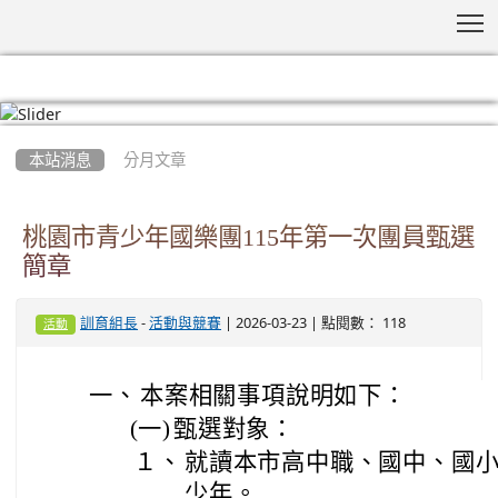
T
:::
本站消息
分月文章
桃園市青少年國樂團115年第一次團員甄選
簡章
-
| 2026-03-23 | 點閱數： 118
訓育組長
活動與競賽
活動
一、
本案相關事項說明如下：
(一)
甄選對象：
１、
就讀本市高中職、國中、國
少年。