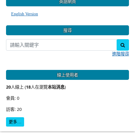
英語網頁
English Version
搜尋
sear
進階搜尋
線上使用者
20
人線上 (
18
人在瀏覽
本站消息
)
會員: 0
訪客: 20
更多…