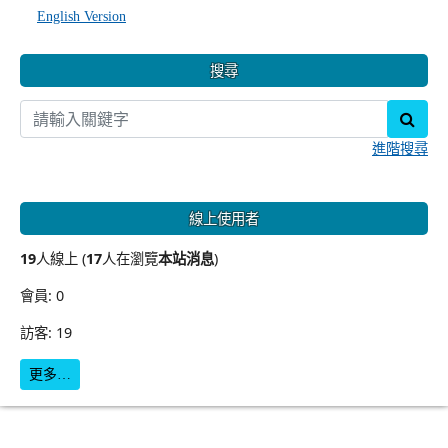
English Version
搜尋
sear
進階搜尋
線上使用者
19
人線上 (
17
人在瀏覽
本站消息
)
會員: 0
訪客: 19
更多…