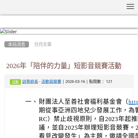
T
:::
本站消息
分月文章
2026年「陪伴的力量」短影音競賽活動
-
| 2026-03-16 | 點閱數： 121
訓育組長
活動與競賽
活動
一、
財團法人至善社會福利基金會
（
htt
期從事亞洲四地兒少發展工作，為
RC）禁止歧視原則，自2023年起
議，並自2025年辦理短影音競賽。
看見改變發生」為主題，邀請全國