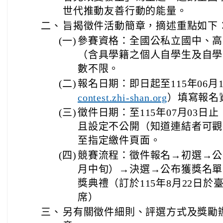
世代推動友善行動的能量。
二、
旨揭徵件活動簡章，摘述重點如下
(一)
參賽資格：全國公私立國中、高
（含具學籍之個人自學生及自學
數不限。
(二)
報名日期：即日起至115年06月
）填寫報名
contest.zhi-shan.org
(三)
徵件日期：至115年07月03日止
且設定不公開（知道連結者可觀
至指定繳件頁面。
(四)
競賽流程：徵件報名→初選→公布
月中旬）→決選→公布獲獎名單（
獎典禮（訂於115年8月22日
席）
三、
另有關徵件細則、評選方式及獎勵