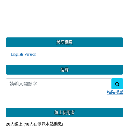
:::
英語網頁
English Version
搜尋
sear
進階搜尋
線上使用者
20
人線上 (
18
人在瀏覽
本站消息
)