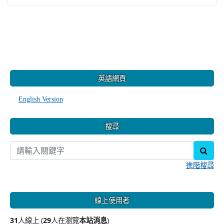
:::
英語網頁
English Version
搜尋
sear
進階搜尋
線上使用者
31
人線上 (
29
人在瀏覽
本站消息
)