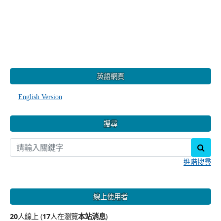
:::
英語網頁
English Version
搜尋
sear
進階搜尋
線上使用者
20
人線上 (
17
人在瀏覽
本站消息
)