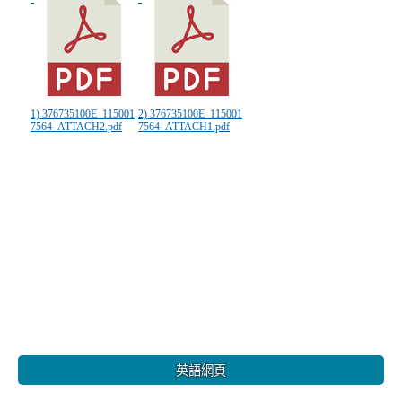
1) 376735100E_115001
2) 376735100E_115001
7564_ATTACH2.pdf
7564_ATTACH1.pdf
:::
英語網頁