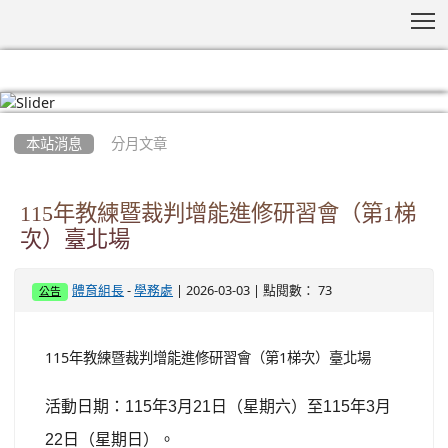
T
:::
本站消息
分月文章
115年教練暨裁判增能進修研習會（第1梯
次）臺北場
-
| 2026-03-03 | 點閱數： 73
體育組長
學務處
公告
115年教練暨裁判增能進修研習會（第1梯次）臺北場
活動日期：
115
年
3
月
21
日（星期六）至
115
年
3
月
22
日（星期日）。