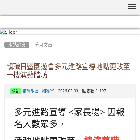
T
:::
本站消息
分月文章
親職日暨園遊會多元進路宣導地點更改至
一樓演藝階坊
-
| 2026-03-03 | 點閱數： 197
輔導組長
輔導室
公告
多元進路宣導 <家長場> 因報
名人數眾多，