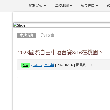
關於過嶺
學校組織
家長專區
教
:::
本站消息
分月文章
2026國際自由車環台賽3/16在桃園。
-
| 2026-02-26 | 點閱數： 90
gladmin
跑馬燈
公告