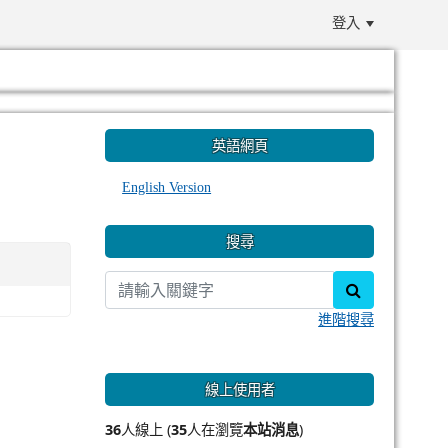
登入
:::
英語網頁
English Version
搜尋
search
進階搜尋
線上使用者
36
人線上 (
35
人在瀏覽
本站消息
)