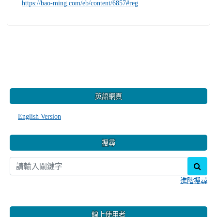
https://bao-ming.com/eb/content/6857#reg
:::
英語網頁
English Version
搜尋
sear
進階搜尋
線上使用者