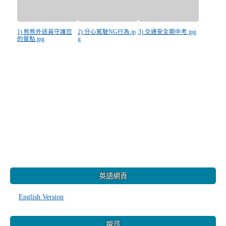
1) 熊熊外送員守護您
2) 分心駕駛NG行為.jp
3) 交通安全期中考.jpg
的餐點.jpg
g
:::
英語網頁
English Version
搜尋