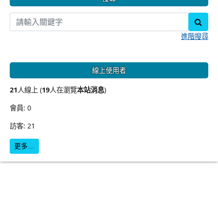
sear
進階搜尋
線上使用者
21
人線上 (
19
人在瀏覽
本站消息
)
會員: 0
訪客: 21
更多…