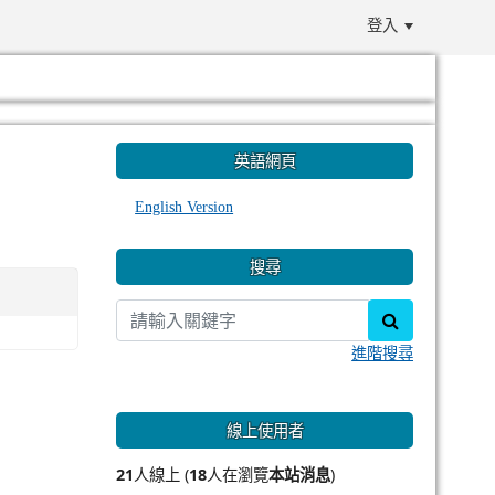
登入
:::
英語網頁
English Version
搜尋
search
進階搜尋
線上使用者
21
人線上 (
18
人在瀏覽
本站消息
)