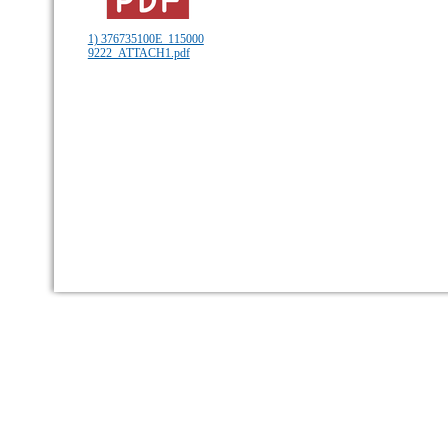
1) 376735100E_115000
9222_ATTACH1.pdf