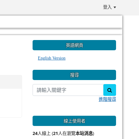
登入
:::
英語網頁
English Version
搜尋
search
進階搜尋
線上使用者
24
人線上 (
21
人在瀏覽
本站消息
)