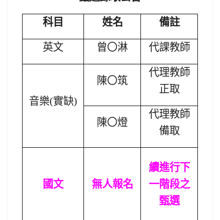
科目
姓名
備註
英文
曾
〇
淋
代課教師
代理教師
陳
〇
筑
正取
音樂(實缺)
代理教師
陳
〇
燈
備取
續進行下
國文
無人報名
一階段之
甄選