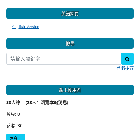
:::
英語網頁
English Version
搜尋
sear
進階搜尋
線上使用者
30
人線上 (
28
人在瀏覽
本站消息
)
會員: 0
訪客: 30
更多…