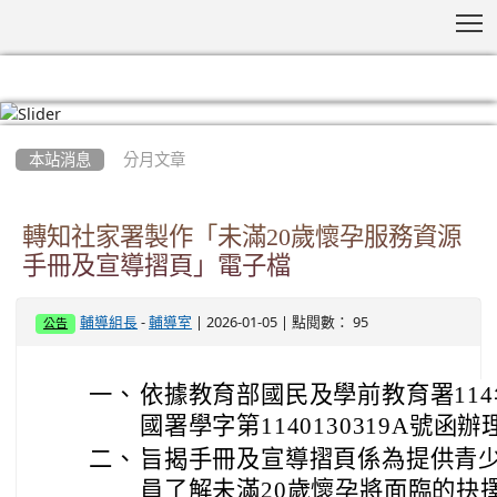
T
:::
本站消息
分月文章
轉知社家署製作「未滿20歲懷孕服務資源
手冊及宣導摺頁」電子檔
-
| 2026-01-05 | 點閱數： 95
輔導組長
輔導室
公告
一、
依據教育部國民及學前教育署114
國署學字第1140130319A號函辦
二、
旨揭手冊及宣導摺頁係為提供青
員了解未滿20歲懷孕將面臨的抉