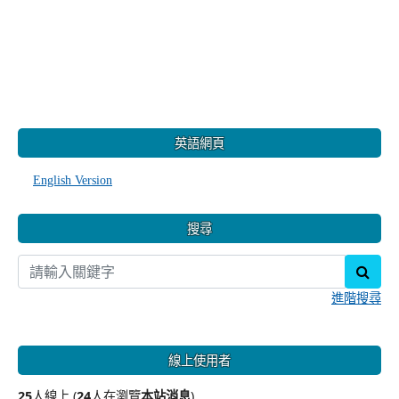
:::
英語網頁
English Version
搜尋
sear
進階搜尋
線上使用者
25
人線上 (
24
人在瀏覽
本站消息
)