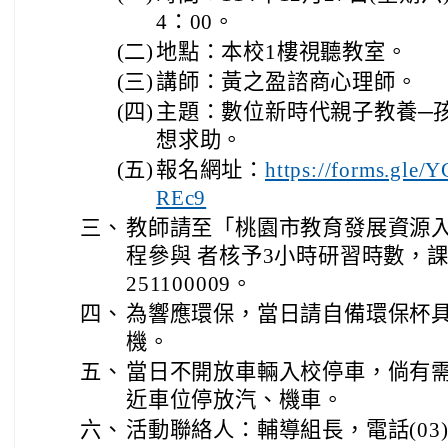
4：00。
(二)
地點：本校1樓視聽教室。
(三)
講師：黃之盈諮商心理師。
(四)
主題：數位新時代親子教養─
想求助。
(五)
報名網址：
https://forms.gl
REc9
三、
教師請至「桃園市教育發展資源
程參與 者核予3小時研習時數，課程
251100009。
四、
為響應環保，當日請自備環保杯
機。
五、
當日不開放車輛入校停車，倘有
近車位停放汽、機車。
六、
活動聯絡人：輔導組長，電話(03)49