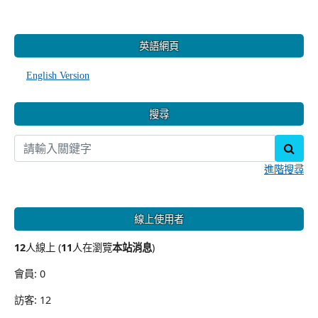
:::
英語網頁
English Version
搜尋
sear
進階搜尋
線上使用者
12
人線上 (
11
人在瀏覽
本站消息
)
會員: 0
訪客: 12