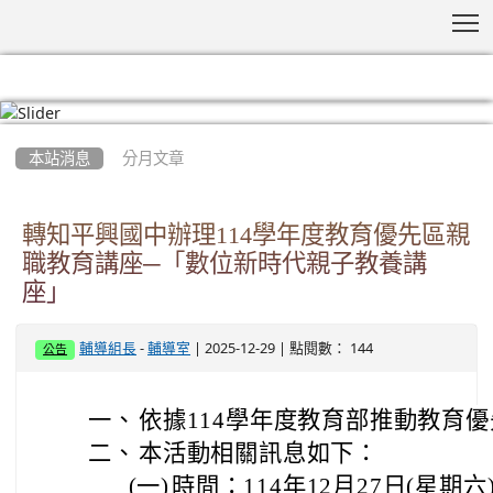
T
:::
本站消息
分月文章
轉知平興國中辦理114學年度教育優先區親
職教育講座─「數位新時代親子教養講
座」
-
| 2025-12-29 | 點閱數： 144
輔導組長
輔導室
公告
一、
依據114學年度教育部推動教育
二、
本活動相關訊息如下：
(一)
時間：114年12月27日(星期六