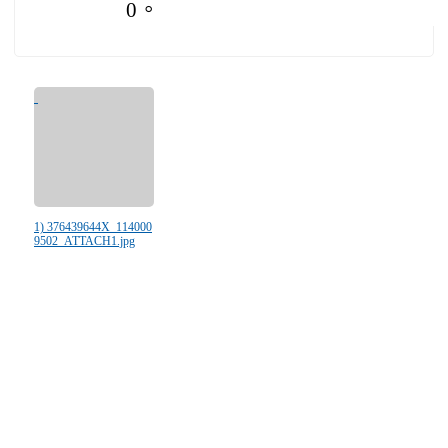
0。
1) 376439644X_114000
9502_ATTACH1.jpg