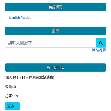
:::
英語網頁
English Version
搜尋
sear
進階搜尋
線上使用者
18
人線上 (
14
人在瀏覽
本站消息
)
會員: 0
訪客: 18
更多…