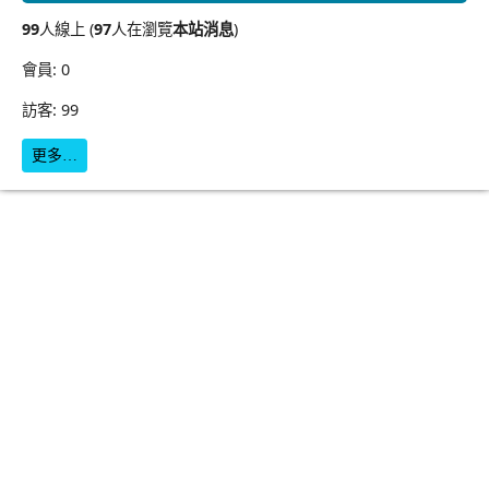
99
人線上 (
97
人在瀏覽
本站消息
)
會員: 0
訪客: 99
更多…