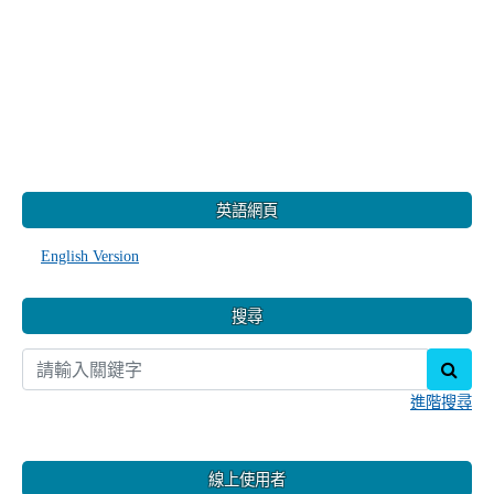
:::
英語網頁
English Version
搜尋
sear
進階搜尋
線上使用者