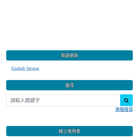
:::
英語網頁
English Version
搜尋
sear
進階搜尋
線上使用者