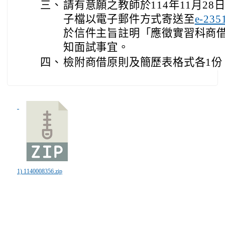
三、
請有意願之教師於114年11月2
子檔以電子郵件方式寄送至
e-235
於信件主旨註明「應徵實習科商
知面試事宜。
四、
檢附商借原則及簡歷表格式各1份
1) 1140008356.zip