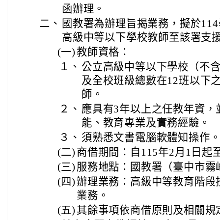
函辦理。
二、
國教署為辦理旨揭業務，擬於11
高級中等以下學校教師至該署支
(一)
教師資格：
１、
公立高級中等以下學校（不
及全校班級總數在12班以下
師。
２、
應具有3年以上之任教年資，
能、教育專業及實務經驗。
３、
須熟悉文書電腦軟體知操作
(二)
商借期間：自115年2月1日起至
(三)
服務地點：國教署（臺中市霧峰
(四)
辦理業務：高級中等教育階段
業務。
(五)
其餘事項依商借原則及相關規