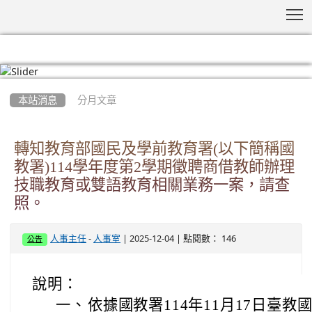
T
:::
本站消息
分月文章
轉知教育部國民及學前教育署(以下簡稱國
教署)114學年度第2學期徵聘商借教師辦理
技職教育或雙語教育相關業務一案，請查
照。
-
| 2025-12-04 | 點閱數： 146
人事主任
人事室
公告
說明：
一、
依據國教署114年11月17日臺教國署