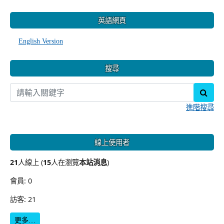
:::
英語網頁
English Version
搜尋
sear
進階搜尋
線上使用者
21
人線上 (
15
人在瀏覽
本站消息
)
會員: 0
訪客: 21
更多…