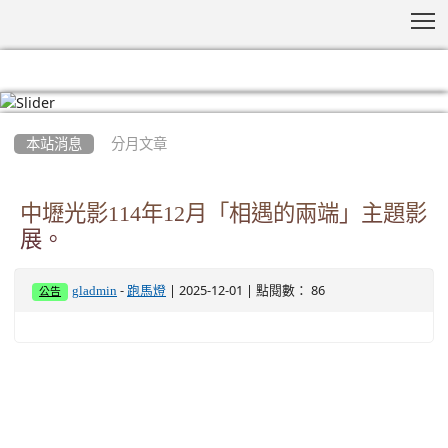
T
:::
本站消息
分月文章
中壢光影114年12月「相遇的兩端」主題影
展。
-
| 2025-12-01 | 點閱數： 86
gladmin
跑馬燈
公告