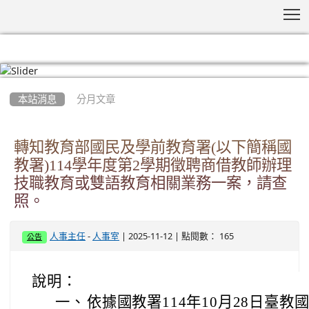
T
:::
本站消息
分月文章
轉知教育部國民及學前教育署(以下簡稱國
教署)114學年度第2學期徵聘商借教師辦理
技職教育或雙語教育相關業務一案，請查
照。
-
| 2025-11-12 | 點閱數： 165
人事主任
人事室
公告
說明：
一、
依據國教署114年10月28日臺教國署