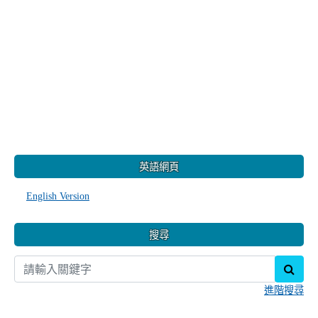
:::
英語網頁
English Version
搜尋
sear
進階搜尋