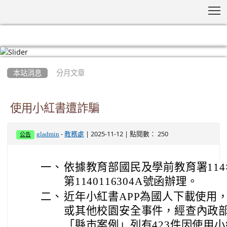
T
:::
本站消息
分月文章
使用小紅書遭詐騙
-
| 2025-11-12 | 點閱數： 250
gladmin
教務處
公告
一、
依據教育部國民及學前教育署114
第1140116304A號函辦理。
二、
近年小紅書APP為國人下載使用
或其他校園安全事件，經查內政部
「縣市案例」列有423件因使用