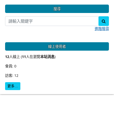
搜尋
sear
進階搜尋
線上使用者
12
人線上 (
11
人在瀏覽
本站消息
)
會員: 0
訪客: 12
更多…