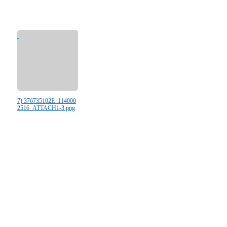
7) 376735102E_114000
2516_ATTACH1-3.png