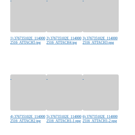
1) 376735102E_114000
2) 376735102E_114000
3) 376735102E_114000
2516_ATTACH5.jpg
2516_ATTACH4.jpg
2516_ATTACH3.png
4) 376735102E_114000
5) 376735102E_114000
6) 376735102E_114000
2516_ATTACH2.jpg
2516_ATTACH1-1.png
2516_ATTACH1-2.png