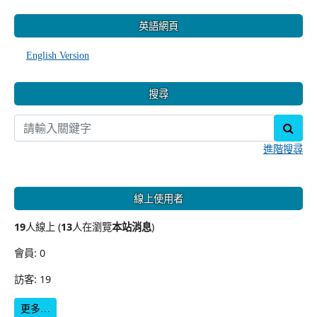
:::
英語網頁
English Version
搜尋
sear
進階搜尋
線上使用者
19
人線上 (
13
人在瀏覽
本站消息
)
會員: 0
訪客: 19
更多…