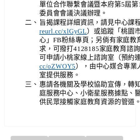
單位合作聯繫會議暨本府第5屆第
委員會會議決議辦理。
二、
旨揭課程詳細資訊，請見中心課
）或追蹤「桃園
reurl.cc/xlGyGL
心」FB粉絲專頁；另倘有家庭教
求，可撥打4128185家庭教育
可申請小桃家線上諮詢室（預約
），由中心媒合專業
cc/oZWOY5
室提供服務。
三、
惠請各機關及學校協助宣傳，轉
庭服務中心、小衛星服務據點、
供民眾接觸家庭教育資源的管道