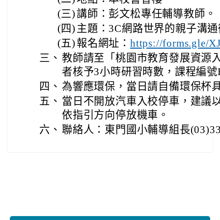
(三)
講師：彭文松專任輔導教師。
(四)
主題：3C網路世界的親子溝通
(五)
報名網址：
https://forms.gle
三、
教師請至「桃園市教育發展資源
者核予3小時研習時數，課程編號E000
四、
為響應環保，當日請自備環保杯具
五、
當日不開放汽車入校停車，建議
依指引方向停放機車。
六、
聯絡人：東門國小輔導組長(03)332
:::