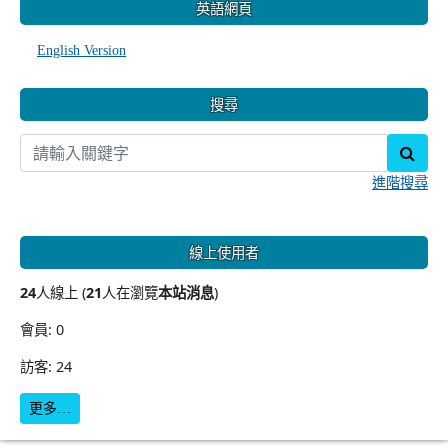
英語網頁
English Version
搜尋
sear
進階搜尋
線上使用者
24
人線上 (
21
人在瀏覽
本站消息
)
會員: 0
訪客: 24
更多…