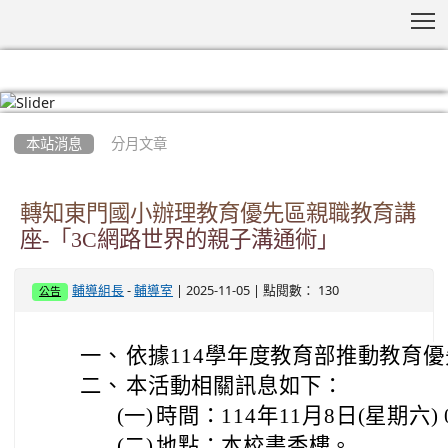
T
:::
本站消息
分月文章
轉知東門國小辦理教育優先區親職教育講
座-「3C網路世界的親子溝通術」
-
| 2025-11-05 | 點閱數： 130
輔導組長
輔導室
公告
一、
依據114學年度教育部推動教育
二、
本活動相關訊息如下：
(一)
時間：114年11月8日(星期六) 0
(二)
地點：本校書香樓。