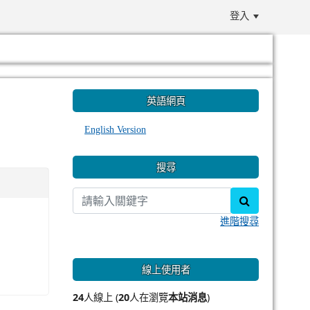
登入
:::
英語網頁
English Version
搜尋
search
進階搜尋
線上使用者
24
人線上 (
20
人在瀏覽
本站消息
)