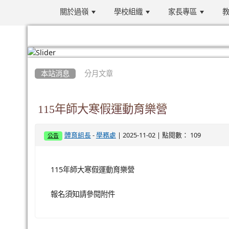
關於過嶺
學校組織
家長專區
教
:::
本站消息
分月文章
115年師大寒假運動育樂營
-
| 2025-11-02 | 點閱數： 109
體育組長
學務處
公告
115年師大寒假運動育樂營
報名須知請參閱附件