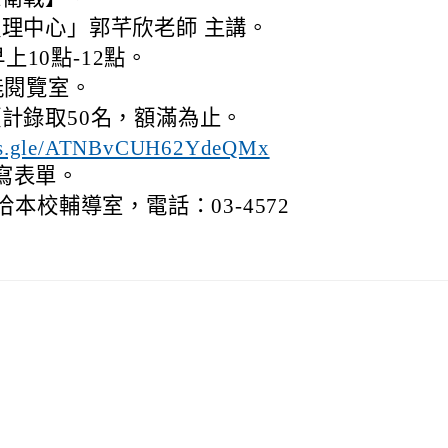
理中心」郭芊欣老師 主講。
早上10點-12點。
能閱覽室。
計錄取50名，額滿為止。
rms.gle/ATNBvCUH62YdeQMx
填寫表單。
本校輔導室，電話：03-4572