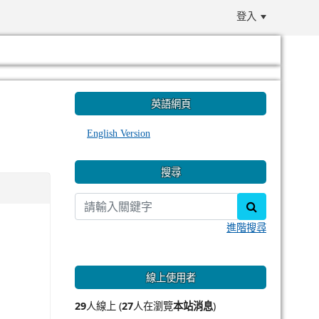
登入
:::
英語網頁
English Version
搜尋
search
進階搜尋
線上使用者
29
人線上 (
27
人在瀏覽
本站消息
)