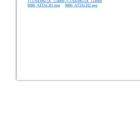
1) 376439615X_114000
2) 376439615X_114000
8880_ATTACH1.png
8880_ATTACH2.png