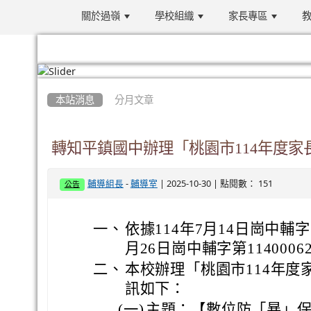
關於過嶺
學校組織
家長專區
教
:::
本站消息
分月文章
轉知平鎮國中辦理「桃園市114年度
-
| 2025-10-30 | 點閱數： 151
輔導組長
輔導室
公告
一、
依據114年7月14日崗中輔字第
月26日崗中輔字第11400
二、
本校辦理「桃園市114年
訊如下：
(一)
主題：【數位防「暴」