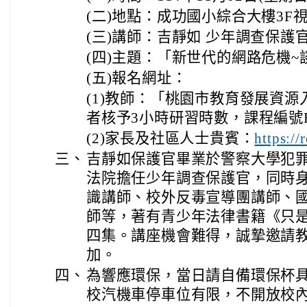
(二)地點：成功國小綜合大樓3F
(三)講師：吉靜如 少年調查保護
(四)主題：「新世代的網路危機~
(五)報名網址：
(1)教師：「桃園市教育發展資
者核予3小時研習時數，課程編號E000
(2)家長及社區人士貴賓：
https://
三、
吉靜如保護官畢業於警察大學犯
法院擔任少年調查保護官，同時
識講師、校外反毒宣導團講師、
師等，著有青少年法律書籍《只
四集。講座機會難得，誠摯邀請
加。
四、
為響應環保，當日請自備環保杯具
校汽機車停車位有限，不開放校