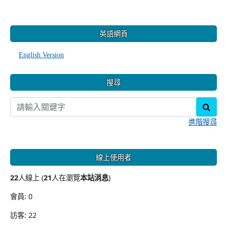
:::
英語網頁
English Version
搜尋
sear
進階搜尋
線上使用者
22
人線上 (
21
人在瀏覽
本站消息
)
會員: 0
訪客: 22