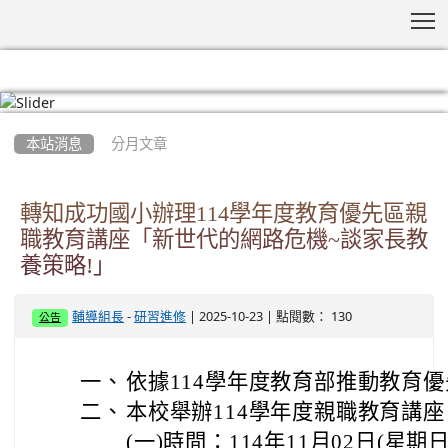
T
:::
本站消息
分月文章
轉知成功國小辦理114學年度教育優先區親
職教育講座「新世代的網路危機~談家長教
養策略!」
-
| 2025-10-23 | 點閱數： 130
輔導組長
研習進修
公告
一、
依據114學年度教育部推動教育
二、
本校舉辦114學年度親職教育講座
(一)時間：114年11月02日(星期日