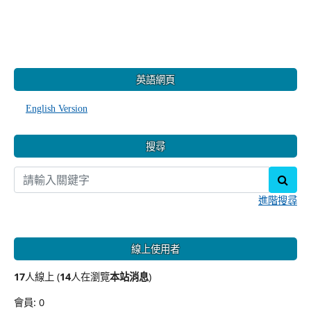
:::
英語網頁
English Version
搜尋
sear
進階搜尋
線上使用者
17
人線上 (
14
人在瀏覽
本站消息
)
會員: 0