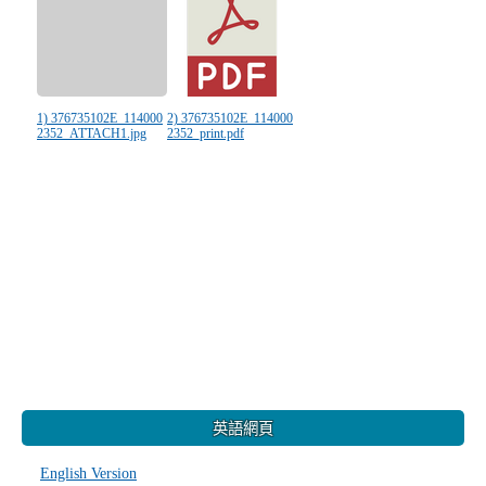
1) 376735102E_114000
2) 376735102E_114000
2352_ATTACH1.jpg
2352_print.pdf
:::
英語網頁
English Version