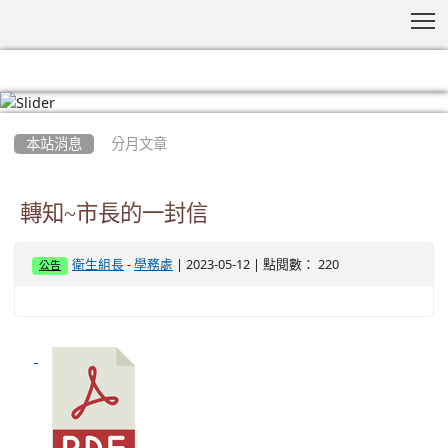
T
:::
本站消息
分月文章
轉知~市長的一封信
-
| 2023-05-12 | 點閱數： 220
衛生組長
學務處
公告