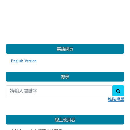
:::
英語網頁
English Version
搜尋
sear
進階搜尋
線上使用者