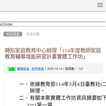
T
:::
本站消息
分月文章
轉知家庭教育中心辦理「114年度教師家庭
教育輔導增能研習計畫實體工作坊」
-
| 2025-10-14 | 點閱數： 121
輔導組長
研習進修
公告
一、
依據教育部114年3月4日臺教社(二)字
辦理。
二、
有關本案實體工作坊資訊摘要如
(一)
第一場