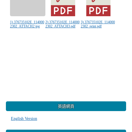
1) 376735102E_114000
2) 376735102E_114000
3) 376735102E_114000
2302_ATTACH2.jpg
2302_ATTACH3.pdf
2302_print.pdf
:::
英語網頁
English Version