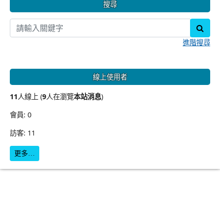
搜尋
sear
進階搜尋
線上使用者
11
人線上 (
9
人在瀏覽
本站消息
)
會員: 0
訪客: 11
更多…