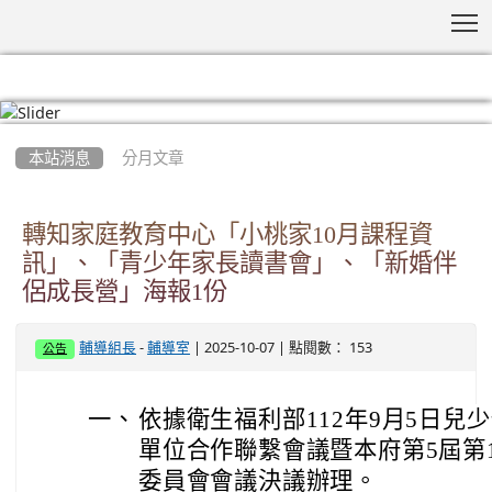
T
:::
本站消息
分月文章
轉知家庭教育中心「小桃家10月課程資
訊」、「青少年家長讀書會」、「新婚伴
侶成長營」海報1份
-
| 2025-10-07 | 點閱數： 153
輔導組長
輔導室
公告
一、
依據衛生福利部112年9月5日兒
單位合作聯繫會議暨本府第5屆第
委員會會議決議辦理。