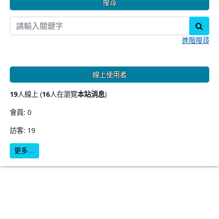
搜尋
sear
進階搜尋
線上使用者
19
人線上 (
16
人在瀏覽
本站消息
)
會員: 0
訪客: 19
更多…