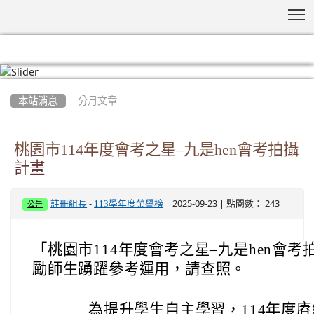
T
:::
本站消息
分月文章
桃園市114年度會考之星–九是hen會考拍攝
計畫
-
| 2025-09-23 | 點閱數： 243
註冊組長
113學年度榮譽榜
公告
「桃園市114年度會考之星–九是hen會
勵師生踴躍參考運用，請查照。
為提升學生自主學習，114年度