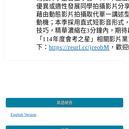
優異或適性發展同學拍攝影片分
藉由動態影片拍攝取代單一講述
動機；本季採用直式短影音形式
技巧，精華濃縮在3分鐘內，期待
「114年度會考之星」相關影片
下：
，歡迎
https://reurl.cc/jreobM
:::
英語網頁
English Version