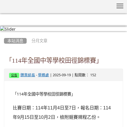
T
:::
本站消息
分月文章
「114年全國中等學校田徑錦標賽」
-
| 2025-09-19 | 點閱數： 152
體育組長
學務處
公告
「114年全國中等學校田徑錦標賽」
比賽日期：
114
年
11
月
4
日至
7
日，報名日期：
114
年
9
月
15
日至
10
月
2
日，檢附競賽規程乙份。