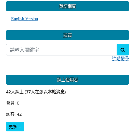
英語網頁
English Version
搜尋
sear
進階搜尋
線上使用者
42
人線上 (
37
人在瀏覽
本站消息
)
會員: 0
訪客: 42
更多…