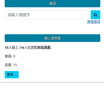
搜尋
sear
進階搜尋
線上使用者
15
人線上 (
14
人在瀏覽
本站消息
)
會員: 0
訪客: 15
更多…