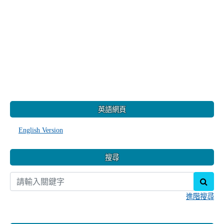
:::
英語網頁
English Version
搜尋
sear
進階搜尋