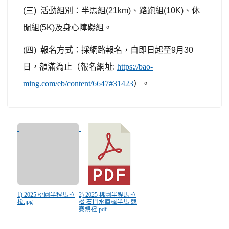
(
三
)
活動組別：半馬組
(21km)
、路跑組
(10K)
、休
閒組
(5K)
及身心障礙組。
(
四
)
報名方式：採網路報名，自即日起至
9
月
30
日，額滿為止（報名網址
:
https://bao-
ming.com/eb/content/6647#31423
）。
1) 2025 桃園半程馬拉
2) 2025 桃園半程馬拉
松.jpg
松 石門水庫楓半馬 競
賽規程.pdf