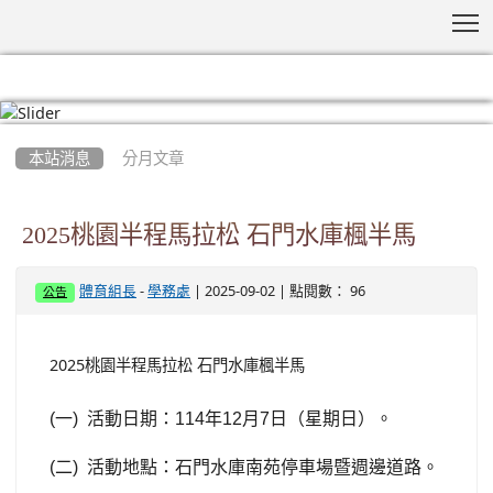
T
:::
本站消息
分月文章
2025桃園半程馬拉松 石門水庫楓半馬
-
| 2025-09-02 | 點閱數： 96
體育組長
學務處
公告
2025桃園半程馬拉松 石門水庫楓半馬
(
一
)
活動日期：
114
年
12
月
7
日（星期日）。
(
二
)
活動地點：石門水庫南苑停車場暨週邊道路。