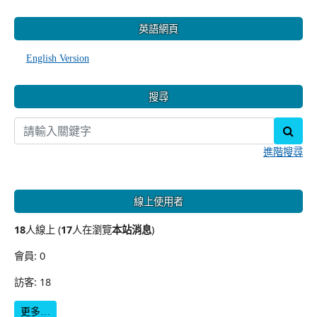
:::
英語網頁
English Version
搜尋
sear
進階搜尋
線上使用者
18
人線上 (
17
人在瀏覽
本站消息
)
會員: 0
訪客: 18
更多…