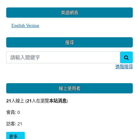
:::
英語網頁
English Version
搜尋
sear
進階搜尋
線上使用者
21
人線上 (
21
人在瀏覽
本站消息
)
會員: 0
訪客: 21
更多…