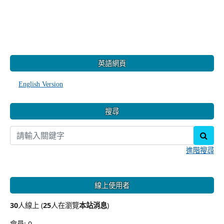
:::
英語網頁
English Version
搜尋
sear
進階搜尋
線上使用者
30
人線上 (
25
人在瀏覽
本站消息
)
會員: 0