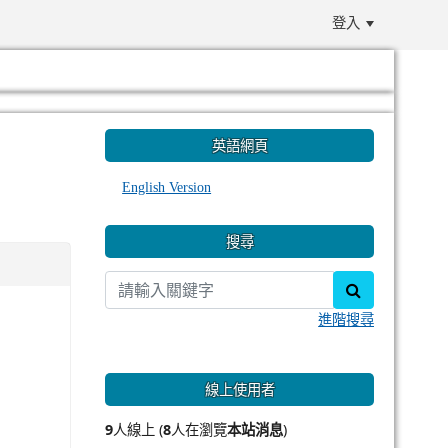
登入
:::
英語網頁
English Version
搜尋
search
進階搜尋
線上使用者
9
人線上 (
8
人在瀏覽
本站消息
)