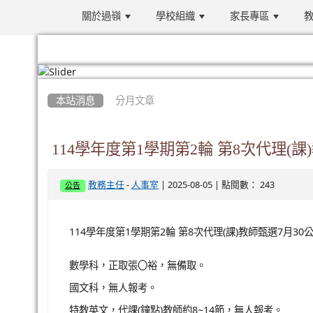
關於過嶺
學校組織
家長專區
教
:::
本站消息
分月文章
114學年度第1學期第2輪 第8次代理(
-
| 2025-08-05 | 點閱數： 243
教務主任
人事室
公告
114學年度第1學期第2輪 第8次代理(課)教師甄選7月3
數學科，正取張〇裕，無備取。
國文科，無人報考。
特教英文，代課(鐘點)教師約8~14節，無人報考。