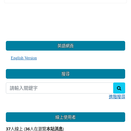
:::
英語網頁
English Version
搜尋
sear
進階搜尋
線上使用者
37
人線上 (
36
人在瀏覽
本站消息
)