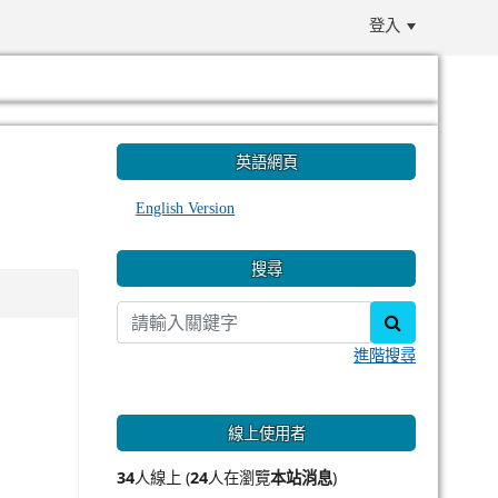
登入
:::
英語網頁
English Version
搜尋
search
進階搜尋
線上使用者
34
人線上 (
24
人在瀏覽
本站消息
)